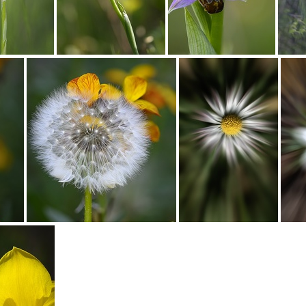
Orchidée Orchis Pyramidal
Orchidée Ophrys abeille
Orchidée Ophrys abeille
Pissenlit
Marguerite