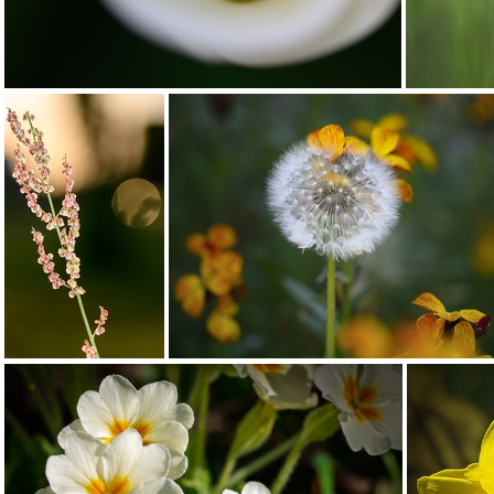
Arôme
Oseille sauvage
Pissenlit