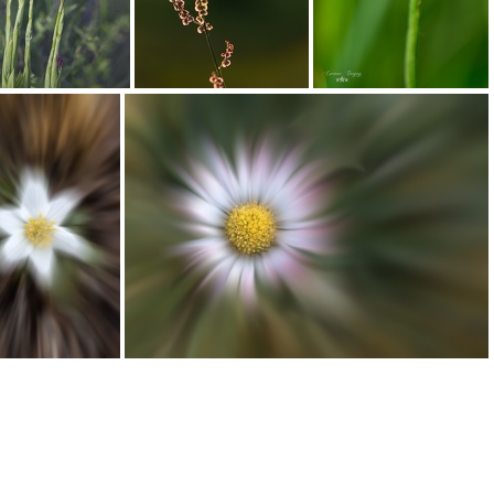
Orchidée Orchis Pyramidal
Oseille sauvage
Pissenlit
Flou créatif
Flou créatif